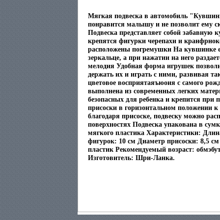
Мягкая подвеска в автомобиль "Кувшин
понравится малышу и не позволит ему с
Подвеска представляет собой забавную к
крепятся фигурки черепахи и кранфрнок
расположены погремушки На кувшинке ес
зеркальце, а при нажатии на него раздае
мелодия Удобная форма игрушек позвол
держать их и играть с ними, развивая та
цветовое восприятаяъюоия с самого рож
выполнена из современных легких матер
безопасных для ребенка и крепится при
присоски в горизонтальном положении к
благодаря присоске, подвеску можно рас
поверхностях Подвеска упакована в сумк
мягкого пластика Характеристики: Длина
фигурок: 10 см Диаметр присоски: 8,5 см
пластик Рекомендуемый возраст: обмэбут
Изготовитель: Шри-Ланка.