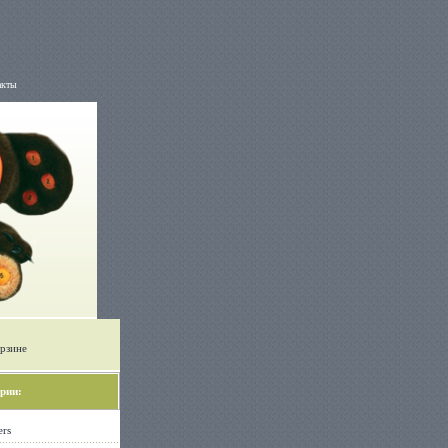
акты
орзине
рии:
ers