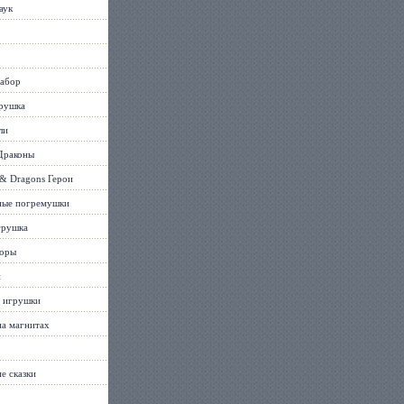
аук
абор
рушка
ли
Драконы
& Dragons Герои
ные погремушки
грушка
торы
и
 игрушки
а магнитах
 сказки