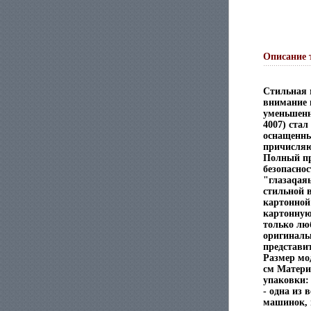
Описание 
Стильная 
внимание 
уменьшенн
4007) ста
оснащенны
причисляю
Полный пр
безопасно
"глазаqая
стильной 
картонной
картонную
только лю
оригинальн
представи
Размер мод
см Матери
упаковки: 
- одна из
машинок, 