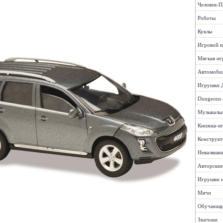
Человек-П
Роботы
Куклы
Игровой н
Мягкая иг
Автомоби
Игрушки 
Dungeons 
Музыкаль
Книжка-и
Конструк
Неваляшк
Авторские
Игрушки н
Мячи
Обучающие
Значоки