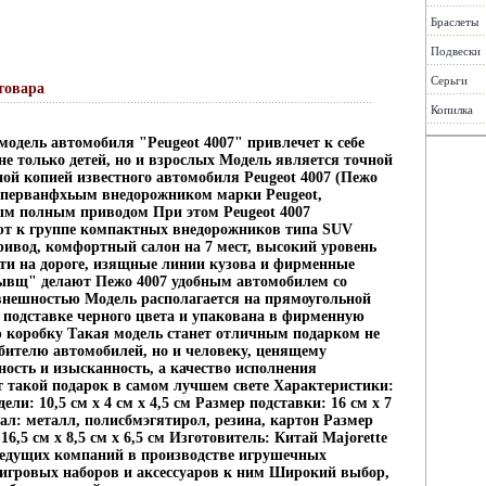
Браслеты
Подвески
Серьги
товара
Копилка
модель автомобиля "Peugeot 4007" привлечет к себе
не только детей, но и взрослых Модель является точной
ой копией известного автомобиля Peugeot 4007 (Пежо
л перванфхьым внедорожником марки Peugeot,
м полным приводом При этом Peugeot 4007
т к группе компактных внедорожников типа SUV
ивод, комфортный салон на 7 мест, высокий уровень
сти на дороге, изящные линии кузова и фирменные
ывщ" делают Пежо 4007 удобным автомобилем со
внешностью Модель располагается на прямоугольной
 подставке черного цвета и упакована в фирменную
 коробку Такая модель станет отличным подарком не
бителю автомобилей, но и человеку, ценящему
ость и изысканность, а качество исполнения
т такой подарок в самом лучшем свете Характеристики:
ели: 10,5 см x 4 см x 4,5 см Размер подставки: 16 см x 7
ал: металл, полисбмэгятирол, резина, картон Размер
16,5 см x 8,5 см x 6,5 см Изготовитель: Китай Majorette
 ведущих компаний в производстве игрушечных
игровых наборов и аксессуаров к ним Широкий выбор,