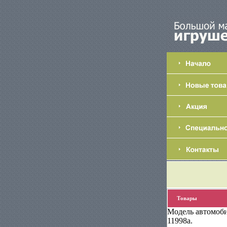
Товары
Модель автомобил
11998a.