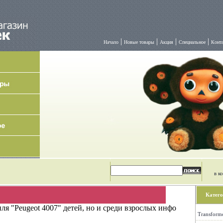
|
|
|
|
Начало
Новые товары
Акция
Специальное
Конт
в к
Катего
я "Peugeot 4007" детей, но и среди взрослых инфо
Transform