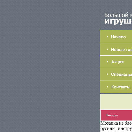
Товары
Мозаика из бле
бусины, инстру