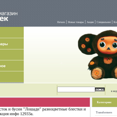
|
|
|
|
Начало
Новые товары
Акция
Специальное
Ко
в ко
Категории:
сток и бусин "Лошади" разноцветные блестки и
Transformers
кция инфо 12933a.