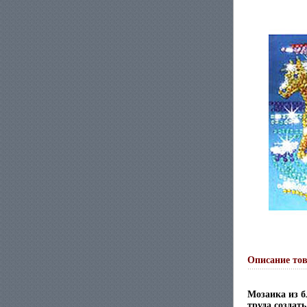
Описание то
Мозаика из б
труда создат