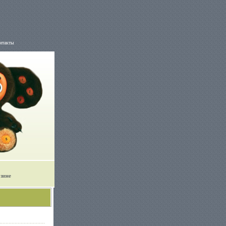
нтакты
рзине