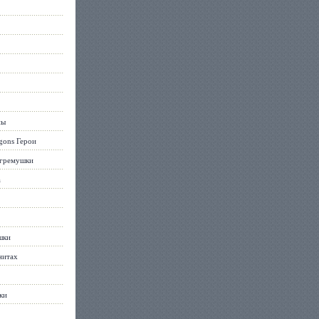
ны
gons Герои
огремушки
а
шки
нитах
ки