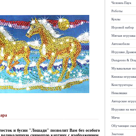
Человек-Паук
Роботы
Куклы
Игровой набор
Мягкая игрушка
Автомобили
Игрушки Драко
Dungeons & Dra
Музыкальные п
Книжка-игрушк
Конструкторы
Неваляшки
Авторские игру
Игрушки на маг
вара
Мячи
Обучающие сказ
лесток и бусин "Лошади" позволит Вам без особого
Значоки
ь великолепную сияющую картину с изображением