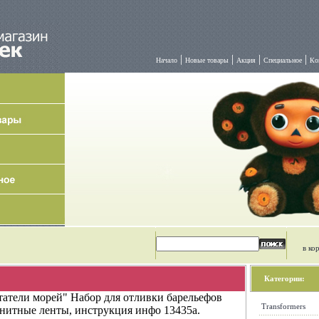
|
|
|
|
Начало
Новые товары
Акция
Специальное
Ко
в ко
Категории:
атели морей" Набор для отливки барельефов
Transformers
гнитные ленты, инструкция инфо 13435a.