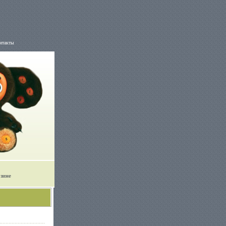
нтакты
рзине