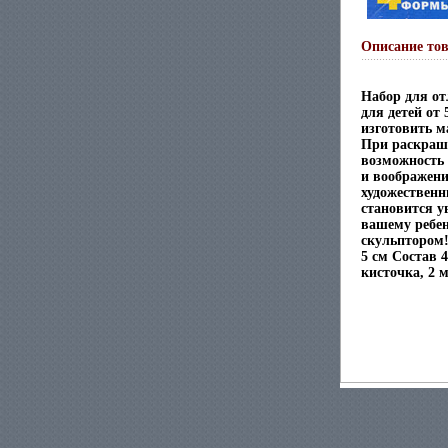
Описание то
Набор для от
для детей от
изготовить м
При раскраш
возможность 
и воображени
художественн
становится 
вашему ребен
скульптором!
5 см Состав 
кисточка, 2 