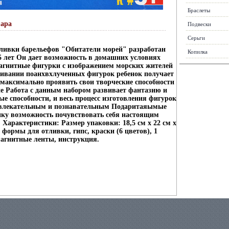
Браслеты
вара
Подвески
Серьги
ливки барельефов "Обитатели морей" разработан
Копилка
 5 лет Он дает возможность в домашних условиях
агнитные фигурки с изображением морских жителей
ивании поанхвхлученных фигурок ребенок получает
максимально проявить свои творческие способности
е Работа с данным набором развивает фантазию и
ые способности, и весь процесс изготовления фигурок
увлекательным и познавательным Подаритаяымые
ку возможность почувствовать себя настоящим
 Характеристики: Размер упаковки: 18,5 см х 22 см х
4 формы для отливки, гипс, краски (6 цветов), 1
магнитные ленты, инструкция.