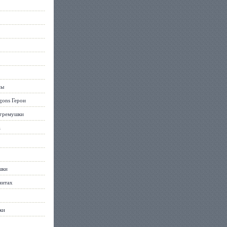
ны
gons Герои
огремушки
а
шки
нитах
ки