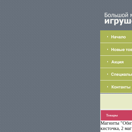
Товары
Магниты "Обит
кисточка, 2 ма