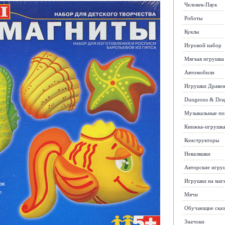
Человек-Паук
Роботы
Куклы
Игровой набор
Мягкая игрушка
Автомобили
Игрушки Драко
Dungeons & Dra
Музыкальные п
Книжка-игрушк
Конструкторы
Неваляшки
Авторские игру
Игрушки на маг
Мячи
Обучающие сказ
Значоки