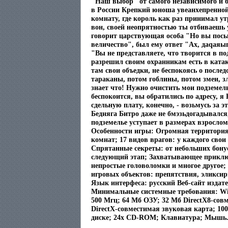
"Наш выбор" от самого независимого и 
в России Крепкий юноша увеанхепренной
комнату, где король как раз принимал 
вон, своей неопрятностью ты отбиваешь у
говорит царствующая особа "Но вы посы
величество", был ему ответ "Ах, даqаяы
"Вы не представляете, что творится в по
разрешил своим охранникам есть в катак
там свои объедки, не беспокоясь о после
тараканы, потом гоблины, потом змеи, з
знает что! Нужно очистить мои подземел
беспокоится, вы обратились по адресу, я 
сдельную плату, конечно, - возьмусь за 
Бедняга Битро даже не бмэзьдогадывался
подземелье уступает в размерах взросло
Особенности игры: Огромная территория:
комнат; 17 видов врагов: у каждого свои
Спрятанные секреты: от небольших бонус
следующий этап; Захватывающее приклю
непростые головоломки и многое другое;
игровых объектов: препятствия, эликси
Язык интерфеса: русский Веб-сайт издат
Минимальные системные требования: Win
500 Мгц; 64 Мб ОЗУ; 32 Мб DirectX8-сов
DirectX-совместимая звуковая карта; 10
диске; 24x CD-ROM; Клавиатура; Мышь