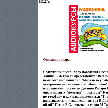
13527a.
Описание товара
Содержание диска: Урок поведения Песня
Танича Е Петросян представляет "Весел
немецких школьников" "Медаль за улыбк
автороманхмэ знаменитого "Чипполино"
итальянским писателем Джанни Родари В
числительных "полтора", "полторы" Ка
по телефону и как надо знакомиться "Гл
рааяыцассказ в исполнении автора В Др
яй-яй" Песня Б Савельева на слова М Т