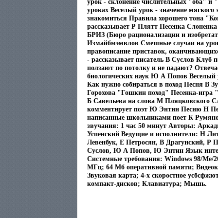
урок - склонение числительных "оба" и 
уроках Веселый урок - значение мягкого 
знакомиться Правила хорошего тона "Ко
рассказывает Р Плятт Песенка Слоненка
БРИЗ (Бюро рационализации и изобретат
Измайбмэмвлов Смешные случаи на урок
правописание приставок, оканчивающихс
- рассказывает писатель В Суслов Клуб 
ползают по потолку и не падают? Отвеча
биологических наук Ю А Попов Веселый 
Как нужно собираться в поход Песня В Зу
Горохова "Гошкин поход" Песенка-игра "
Б Савельева на слова М Пляцковского С
комментирует поэт Ю Энтин Песню Н Пес
написанные школьниками поет К Румян
звучания: 1 час 50 минут Авторы: Аркад
Успенский Ведущие и исполнители: Н Ли
Левенбук, Е Петросян, В Драгунский, Р 
Суслов, Ю А Попов, Ю Энтин Язык инте
Системные требования: Windows 98/Me/2
МГц; 64 Мб оперативной памяти; Видеок
Звуковая карта; 4-х скоростное усбсфжю
компакт-дисков; Клавиатура; Мышь.