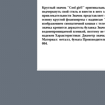
Круглый значок "Cool girl!" оригинальн
подчеркнуть свой стиль и внести в него 
привлекательности Значок представляет
основу круглой фоанхонрмы с надписью "C
изображением симпатичной кошки с теле
значка крепится держатель-булавка Значо
водонепроницаемой пленкой, поэтому не б
надежен Характеристики: Диаметр значк
Материал: металл, бумага Производитель
004.