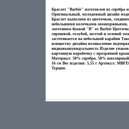
Браслет "Barbie" изготовлен из серебра 
Оригинальный, молодежный дизайн моде
Браслет выполнен из цветочков, соедине
небольшими колечками-звеанхржньями, 
логотипом-буквой "В" от Barbie Цвето
сиреневой, голубой, желтой и зеленой эм
застегивается на небольшой карабин Так
изяществу дизайна великолепно подчерк
индиаяышувидуальность Изделие упаков
картонную коробочку с прозрачной кры
Материал: 50% серебро, 50% ювелирный 
16 см Вес изделия: 5,55 г Артикул: MBF
Турция.