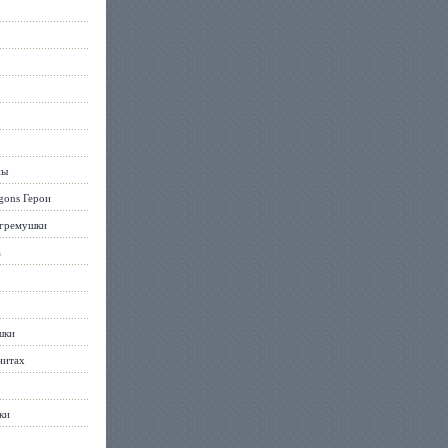
ны
gons Герои
огремушки
а
шки
нитах
ки