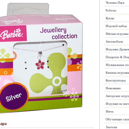
Человек-Паук
Роботы
Куклы
Игровой набор
Мягкая игрушка
Автомобили
Игрушки Драко
Dungeons & Dra
Музыкальные п
Книжка-игрушк
Конструкторы
Неваляшки
Авторские игру
Игрушки на маг
Мячи
Обучающие сказ
вара
Значоки