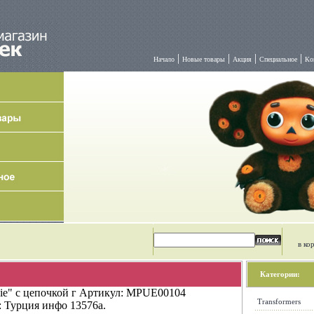
|
|
|
|
Начало
Новые товары
Акция
Специальное
Ко
в ко
Категории:
ie" с цепочкой г Артикул: MPUE00104
Transformers
 Турция инфо 13576a.