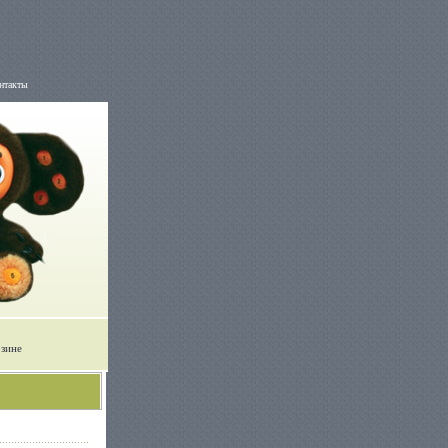
нтакты
рзине