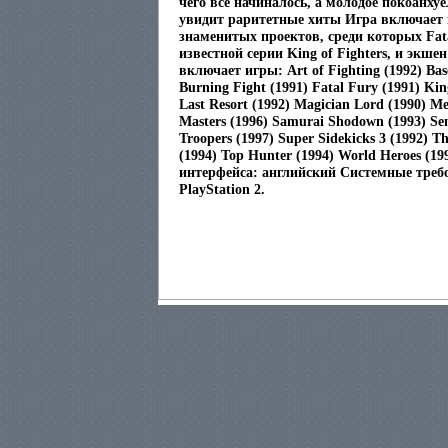
чего все начиналось, а молодое покоанху
увидит раритетные хиты Игра включает в
знаменитых проектов, среди которых Fat
известной серии King of Fighters, и экшен
включает игры: Art of Fighting (1992) Bas
Burning Fight (1991) Fatal Fury (1991) Kin
Last Resort (1992) Magician Lord (1990) Me
Masters (1996) Samurai Shodown (1993) Se
Troopers (1997) Super Sidekicks 3 (1992) Th
(1994) Top Hunter (1994) World Heroes (1
интерфейса: английский Системные тре
PlayStation 2.