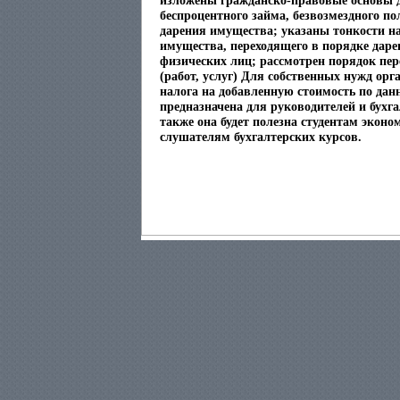
изложены гражданско-правовые основы 
беспроцентного займа, безвозмездного по
дарения имущества; указаны тонкости н
имущества, переходящего в порядке дарен
физических лиц; рассмотрен порядок пе
(работ, услуг) Для собственных нужд орг
налога на добавленную стоимость по дан
предназначена для руководителей и бухг
также она будет полезна студентам эконо
слушателям бухгалтерских курсов.