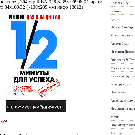
ереплет, 304 стр ISBN 978-5-386-00996-0 Тираж:
Человек-Паук
т: 84x108/32 (~130х205 мм) инфо 13812a.
Роботы
Куклы
Игровой набор
Мягкая игрушка
Автомобили
Игрушки Драко
Dungeons & Dra
Музыкальные п
Книжка-игрушк
Конструкторы
Неваляшки
Авторские игру
Игрушки на маг
Мячи
вара
Обучающие сказ
Значоки