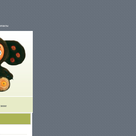
нтакты
рзине