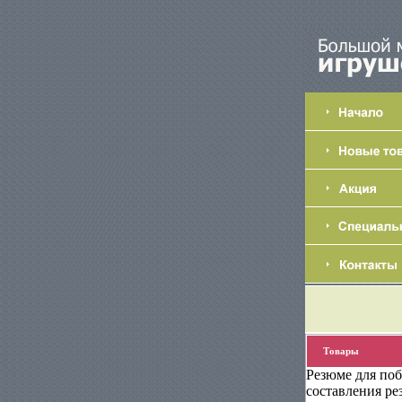
Товары
Резюме для поб
составления ре