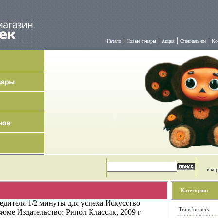
|
|
|
|
Начало
Новые товары
Акция
Специальное
Ко
в ко
Категории:
едителя 1/2 минуты для успеха Искусство
Transformers
зюме Издательство: Рипол Классик, 2009 г