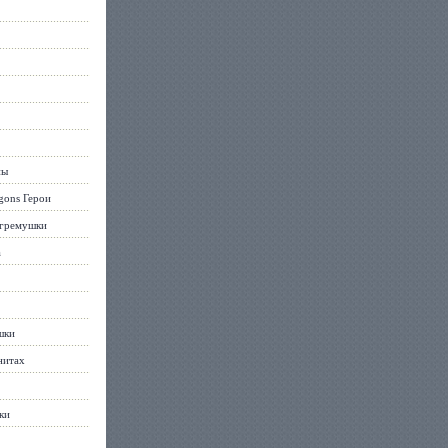
ны
gons Герои
огремушки
а
шки
нитах
ки