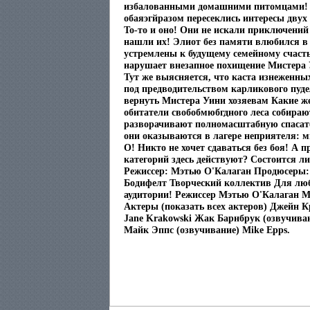
избалованными домашними питомцами! 
обаяэгйразом пересеклись интересы дву
То-то и оно! Они не искали приключени
нашли их! Элиот без памяти влюбился в 
устремлены к будущему семейному счаст
нарушает внезапное похищение Мистера 
Тут же выясняется, что каста изнеженн
под предводительством карликового пуд
вернуть Мистера Уини хозяевам Какие же
обитатели свобобмюбгдного леса собираю
разворачивают полномасштабную спасат
они оказываются в лагере неприятеля: 
О! Никто не хочет сдаваться без боя! А 
категорий здесь действуют? Состоится л
Режиссер: Мэтью О'Калаган Продюсеры
Бодифелт Творческий коллектив Для лю
аудитории! Режиссер Мэтью О'Калаган M
Актеры (показать всех актеров) Джейн К
Jane Krakowski Жак Барнбрук (озвучиван
Майк Эппс (озвучивание) Mike Epps.