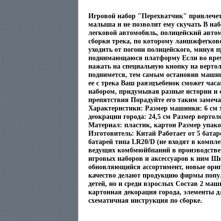
Игровой набор "Перехватчик" привлече
малыша и не позволит ему скучать В наб
легковой автомобиль, полицейский авто
сборки трека, по которому ланшжфегков
уходить от погони полицейского, минуя п
поднимающаюся платформу Если во вр
нажать на специальную кнопку на вертол
поднимется, тем самым остановив маши
ее с трека Ваш раяэцъебенок сможет часа
набором, придумывая разные истории и 
препятствия Порадуйте его таким замеч
Характеристики: Размер машинки: 6 см х
деокрации города: 24,5 см Размер вертолет
Материал: пластик, картон Размер упаков
Изготовитель: Китай Работает от 5 батар
батарей типа LR20/D (не входят в комплек
ведущих комбмюйбпаний в производств
игровых наборов и аксессуаров к ним Ш
обновляющийся ассортимент, новые ориг
качество делают продукцию фирмы попул
детей, но и среди взрослых Состав 2 маш
картонная декорация города, элементы д
схематичная инструкция по сборке.