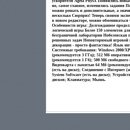
ускорителя Ageia PhysX Появились новы
но, самое главное, изменились задания П
можно решать и дополнительные, а значи
несколько Сюрприз! Теперь своими эксп
в новом редакторе, можно обмениваться 
Особенности игры: Долгожданное продол
логической игры Более 150 элементов дл
безграничной лаборатории Нобелевская 
решенных задач Неповторимый игровой п
декорации - просто фантастика! Язык ин
Системные требования: Windows 2000/XP/
(рекомендуется 3 ГГц); 512 Мб оператив
(рекомендуется 1 Гб); 500 Мб свободного
Видеокарта с памятью 64 Мб (рекомендует
(есть на диске); Соединение с Интернет (
System Software (есть на диске); Устройс
дисков; Клавиатура; Мышь.