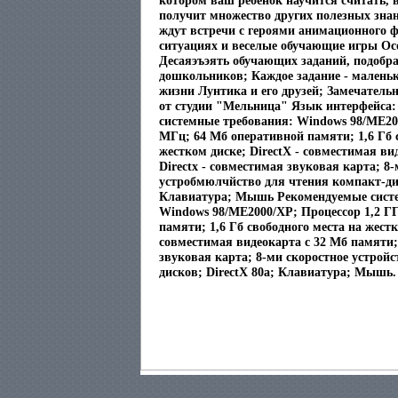
котором ваш ребенок научится считать,
получит множество других полезных знан
ждут встречи с героями анимационного 
ситуациях и веселые обучающие игры Ос
Десаяэъэять обучающих заданий, подобр
дошкольников; Каждое задание - маленьк
жизни Лунтика и его друзей; Замечатель
от студии "Мельница" Язык интерфейса
системные требования: Windows 98/ME20
МГц; 64 Мб оперативной памяти; 1,6 Гб 
жестком диске; DirectX - совместимая ви
Directx - совместимая звуковая карта; 8
устробмюлчйство для чтения компакт-дис
Клавиатура; Мышь Рекомендуемые сист
Windows 98/ME2000/XP; Процессор 1,2 Г
памяти; 1,6 Гб свободного места на жестк
совместимая видеокарта с 32 Mб памяти; 
звуковая карта; 8-ми скоростное устрой
дисков; DirectX 80a; Клавиатура; Мышь.