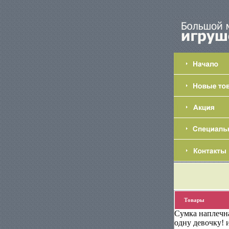
Товары
Сумка наплечн
одну девочку! 