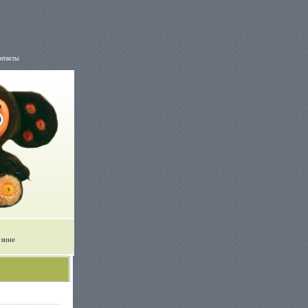
нтакты
рзине