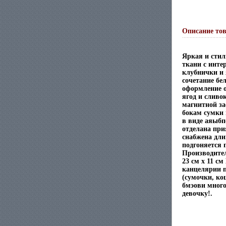
Описание то
Яркая и стил
ткани с инте
клубнички и 
сочетание бе
оформление о
ягод и сливо
магнитной за
бокам сумки
в виде аяыбп
отделана при
снабжена дли
подгоняется 
Производител
23 см x 11 с
канцелярии п
(сумочки, ко
бмэови много
девочку!.