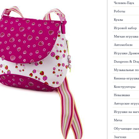
Человек-Паук
Роботы
Куклы
Игровой набор
Мягкая игрушка
Автомобили
Игрушки Драко
Dungeons & Dra
Музыкальные п
Книжка-игрушк
Конструкторы
Неваляшки
Авторские игру
Игрушки на маг
Мячи
Обучающие сказ
Значоки