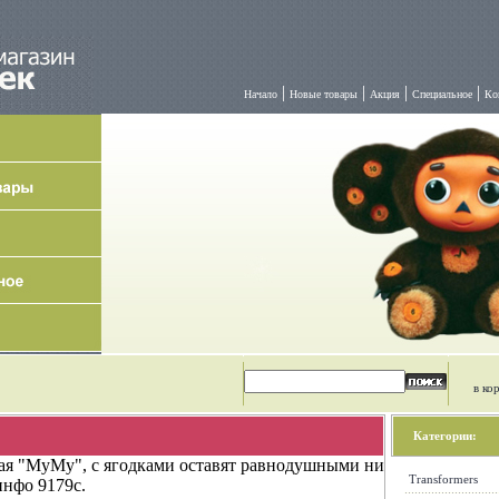
|
|
|
|
Начало
Новые товары
Акция
Специальное
Ко
в ко
Категории:
ая "MyMy", с ягодками оставят равнодушными ни
Transformers
инфо 9179c.