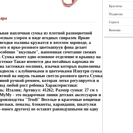
Браслеты
Подвески
вара
Серьги
Копилка
ьная наплечная сумка из плотной разноцветной
ресным узором в виде ягодных спиралек Яркие
ягодки малины кружатся в веселом хороводе, а
лого и ярко-розового цветоанхуув фона делает
собенно "вкусным", напоминая сочетание свежих
к Сумка имеет одно основное отделение и крышку на
стежке Также имеются два потайных кармана по
 на застежках-молниях, язычки которых выполнены
одвесок с клубничками и цветочками Изнутри сумка
ятной на ощупь тканью светло-розового цвета Сумка
нной ручкой-ремнем, которая легко регулируется и
под любой рост ребенка Характеристики:
ь: Италия; Артикул: 41262; Размер сумки: 27 см x
м MyMy - это подарочная линия детских аксессуаров и
роизводства "Trudi" Веселые и красочные вещички
шельки, пеналы, блокноты, карандаши, шкатулки
-много другого) не оставят равнодушными ни одну