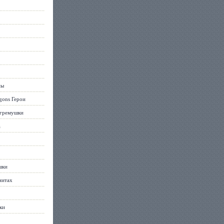
ны
gons Герои
огремушки
а
шки
нитах
ки