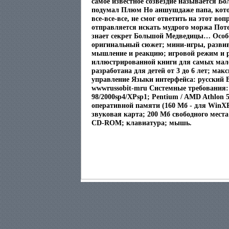
самое известное созвездие называется Б
подумал Плюм Но аншушдаже папа, котор
все-все-все, не смог ответить на этот воп
отправляется искать мудрого моржа Поте
знает секрет Большой Медведицы… Особ
оригинальный сюжет; мини-игры, разви
мышление и реакцию; игровой режим и 
иллюстрированной книги для самых мале
разработана для детей от 3 до 6 лет; мак
управление Языки интерфейса: русский В
wwwrussobit-mru Системные требования
98/2000sp4/XPsp1; Pentium / AMD Athlon 
оперативной памяти (160 Мб - для WinXP
звуковая карта; 200 Мб свободного места
CD-ROM; клавиатура; мышь.