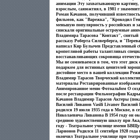
анимации Эту захватывающую картину,
взрослым, саяюжтнял, в 1981 г знамени
Роман Качанов, получивший известность
фильмов, как "Варежка", "Крокодил Ге
меньшую популярность у российских и з
снискали оригинальные остроумные ан
Владимира Тарасова "Контакт", снятый 
рассказу Роберта Силверберга, и "Перев
написал Кир Булычев Представленный с
кропотливой работы талантливых специа
восстанавливающих сокровища отечеств
Мы не сомневаемся в том, что этот диск
подарком для истинных ценителей хорош
достойное место в вашей коллекции Реж
Владимир Тарасов Творческий коллекти
материалы Реставрированные изображен
Анимированное меню Фотоальбом О созд
после реставрации Фильмографии Кадр
Качанов Владимир Тарасов Актеры (пока
Василий Ливанов Vasili Livanov Василий
родился 19 июля 1935 года в Москве, в с
Николаевича Ливанова В 1954 году он о
среднюю художественную школу при Акад
году - Театральное училище имени БВЩук
Ларионов Родился 11 сентября 1928 года 
окончил Театральное училище при театр