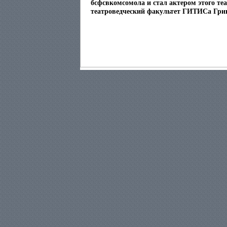
бсфсвкомсомола и стал актером этого теа
театроведческий факультет ГИТИСа Гри