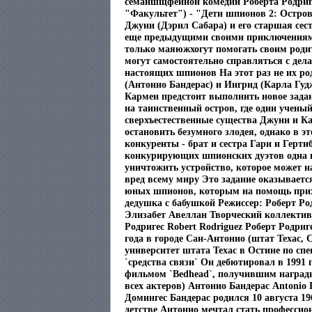
семаншщфейной комедии Роберта Родриг
"Факультет") - "Дети шпионов 2: Остро
Джуни (Дэрил Сабара) и его старшая сес
еще предыдущими своими приключениями
только маяюжхогут помогать своим роди
могут самостоятельно справляться с дел
настоящих шпионов На этот раз не их ро
(Антонио Бандерас) и Ингрид (Карла Гуд
Кармен предстоит выполнить новое зада
на таинственный остров, где один ученый
сверхъестественные существа Джуни и 
остановить безумного злодея, однако в эт
конкуренты - брат и сестра Гари и Герти
конкурирующих шпионских дуэтов одна ц
уничтожить устройство, которое может 
вред всему миру Это задание оказывает
юных шпионов, которым на помощь прих
дедушка с бабушкой Режиссер: Роберт Ро
Элизабет Авеллан Творческий коллектив
Родригес Robert Rodriguez Роберт Родриг
года в городе Сан-Антонио (штат Техас
университет штата Техас в Остине по сп
`средства связи` Он дебютировал в 1991
фильмом `Bedhead`, получившим наград
всех актеров) Антонио Бандерас Antonio 
Домингес Бандерас родился 10 августа 19
детстве Антонио мечтал стать професси