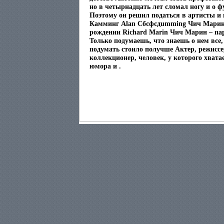
но в четырнадцать лет сломал ногу и о 
Поэтому он решил податься в артисты и 
Камминг Alan Cбсфсдumming Чич Марин
рождении Richard Marin Чич Марин – па
Только подумаешь, что знаешь о нем все,
подумать стоило получше Актер, режиссе
коллекционер, человек, у которого хвата
юмора и .