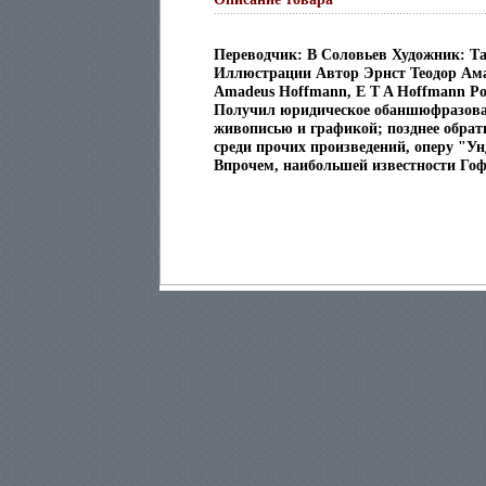
Переводчик: В Соловьев Художник: Т
Иллюстрации Автор Эрнст Теодор Ама
Amadeus Hoffmann, E T A Hoffmann Ро
Получил юридическое обаншюфразован
живописью и графикой; позднее обрат
среди прочих произведений, оперу "У
Впрочем, наибольшей известности Гоф