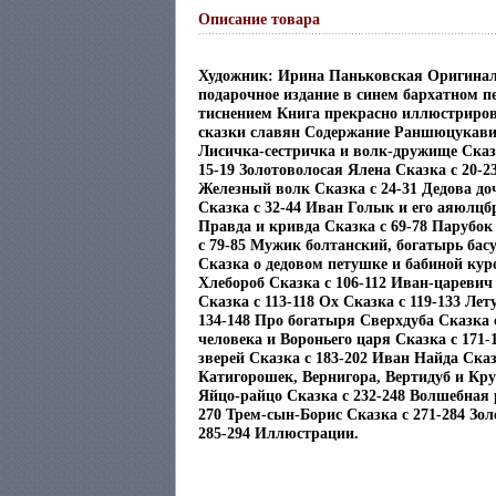
Описание товара
Художник: Ирина Паньковская Оригина
подарочное издание в синем бархатном п
тиснением Книга прекрасно иллюстриров
сказки славян Содержание Раншюцукавич
Лисичка-сестричка и волк-дружище Сказк
15-19 Золотоволосая Ялена Сказка c 20-2
Железный волк Сказка c 24-31 Дедова до
Сказка c 32-44 Иван Голык и его аяюлцбр
Правда и кривда Сказка c 69-78 Парубок
c 79-85 Мужик болтанский, богатырь бас
Сказка о дедовом петушке и бабиной куро
Хлебороб Сказка c 106-112 Иван-царевич
Сказка c 113-118 Ох Сказка c 119-133 Ле
134-148 Про богатыря Сверхдуба Сказка c
человека и Вороньего царя Сказка c 171
зверей Сказка c 183-202 Иван Найда Сказ
Катигорошек, Вернигора, Вертидуб и Кру
Яйцо-райцо Сказка c 232-248 Волшебная 
270 Трем-сын-Борис Сказка c 271-284 Зол
285-294 Иллюстрации.