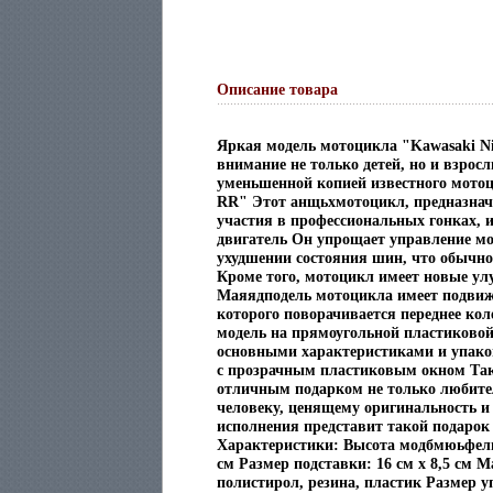
Описание товара
Яркая модель мотоцикла "Kawasaki N
внимание не только детей, но и взрос
уменьшенной копией известного мотоц
RR" Этот анщьхмотоцикл, предназнач
участия в профессиональных гонках,
двигатель Он упрощает управление мо
ухудшении состояния шин, что обычно
Кроме того, мотоцикл имеет новые у
Маяядподель мотоцикла имеет подвиж
которого поворачивается переднее ко
модель на прямоугольной пластиковой
основными характеристиками и упако
с прозрачным пластиковым окном Так
отличным подарком не только любите
человеку, ценящему оригинальность и 
исполнения представит такой подарок
Характеристики: Высота модбмюьфели:
см Размер подставки: 16 см x 8,5 см М
полистирол, резина, пластик Размер уп