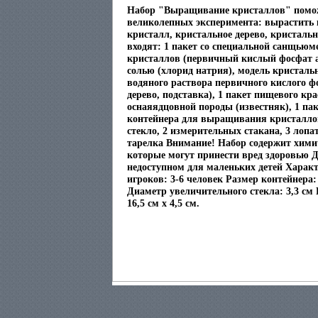
Набор "Выращивание кристаллов" помож
великолепных эксперимента: вырастить 
кристалл, кристальное дерево, кристаль
входят: 1 пакет со специальной санщью
кристаллов (первичный кислый фосфат а
солью (хлорид натрия), модель кристальн
водяного раствора первичного кислого ф
дерево, подставка), 1 пакет пищевого кра
оснаяядцовной породы (известняк), 1 пак
контейнера для выращивания кристалло
стекло, 2 измерительных стакана, 3 лопат
тарелка Внимание! Набор содержит хими
которые могут принести вред здоровью Д
недоступном для маленьких детей Харак
игроков: 3-6 человек Размер контейнера: 8
Диаметр увеличительного стекла: 3,3 см 
16,5 см х 4,5 см.