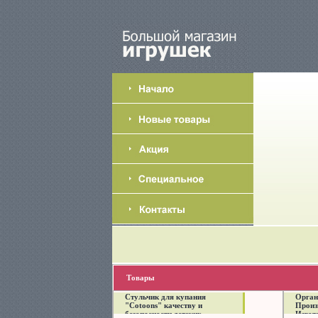
Товары
Стульчик для купания
Орган
"Cotoons" качеству и
Произ
безопасности детских
Изгот