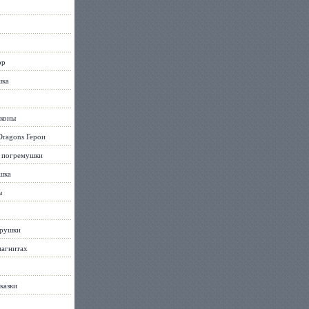
ор
шка
коны
ragons Герои
 погремушки
шка
ы
грушки
магнитах
казки