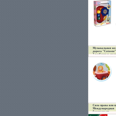
инфо 510b.
Музыкальная жел
дорога "Cotoons"
2 разборных цве
13690a.
Сила права или 
Международная
безопасность
(латиноамерикан