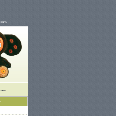
нтакты
рзине
: