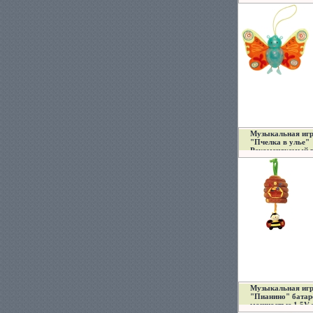
инфо 11597a.
Музыкальная иг
"Пчелка в улье"
Рекомендуемый в
0 месяцев инфо 1
Музыкальная иг
"Пианино" батар
мощностью 1,5V 