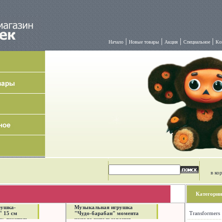
|
|
|
|
Начало
Новые товары
Акция
Специальное
Ко
в ко
Категории
рушка-
Музыкальная игрушка
" 15 см
"Чудо-барабан" момента
Transformers
к, текстиль
начала использования