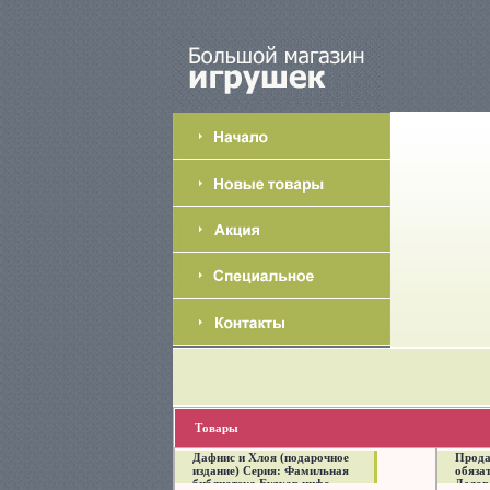
Товары
Дафнис и Хлоя (подарочное
Прода
издание) Серия: Фамильная
обяза
библиотека Будуар инфо
Делов