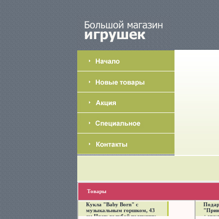
Товары
Кукла "Baby Born" с
Подар
музыкальным горшком, 43
"Прин
см Цвет: голубой подгузник,
+ кук